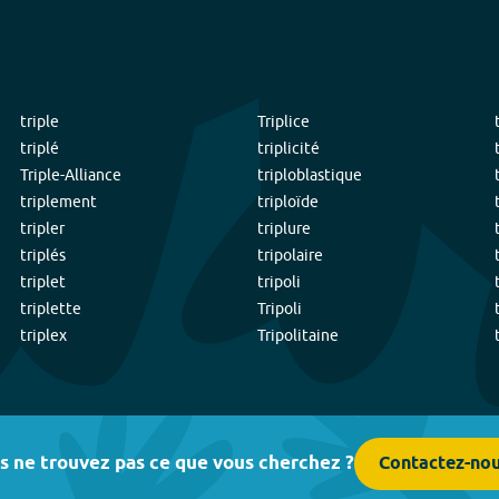
triple
Triplice
triplé
triplicité
Triple-Alliance
triploblastique
triplement
triploïde
tripler
triplure
triplés
tripolaire
triplet
tripoli
triplette
Tripoli
triplex
Tripolitaine
s ne trouvez pas ce que vous cherchez ?
Contactez-no