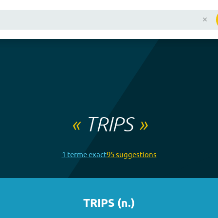
«
TRIPS
»
1
terme
exact
95
suggestion
s
TRIPS
(
n.
)