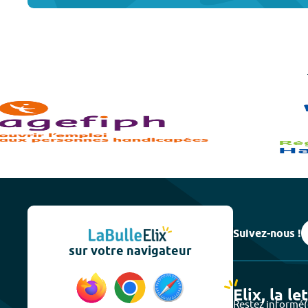
Suivez-nous !
sur votre navigateur
Elix, la le
Restez informé(