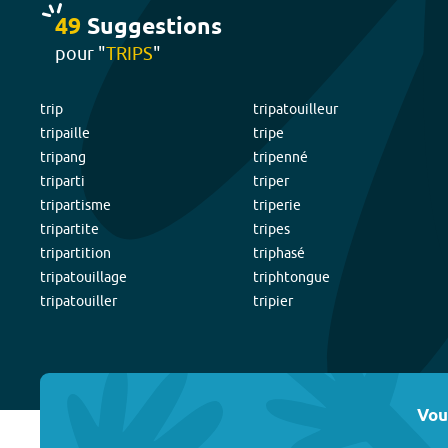
49
Suggestion
s
pour "
TRIPS
"
trip
tripatouilleur
tripaille
tripe
tripang
tripenné
triparti
triper
tripartisme
triperie
tripartite
tripes
tripartition
triphasé
tripatouillage
triphtongue
tripatouiller
tripier
Vou