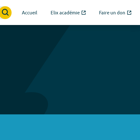
Accueil
Elix académie
Faire un don