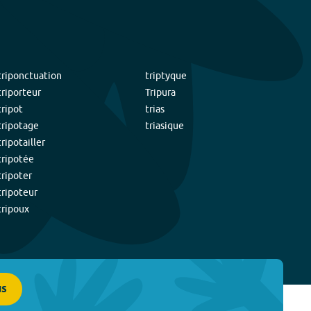
triponctuation
triptyque
triporteur
Tripura
tripot
trias
tripotage
triasique
tripotailler
tripotée
tripoter
tripoteur
tripoux
us