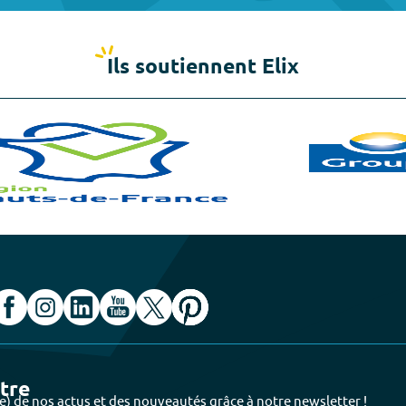
Ils soutiennent Elix
ttre
e) de nos actus et des nouveautés grâce à notre newsletter !