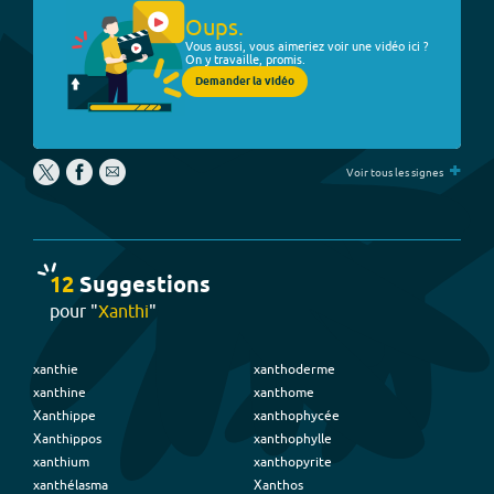
Oups.
Vous aussi, vous aimeriez voir une vidéo ici ?
On y travaille, promis.
Demander la vidéo
+
Voir tous les signes
12
Suggestion
s
pour "
Xanthi
"
xanthie
xanthoderme
xanthine
xanthome
Xanthippe
xanthophycée
Xanthippos
xanthophylle
xanthium
xanthopyrite
xanthélasma
Xanthos