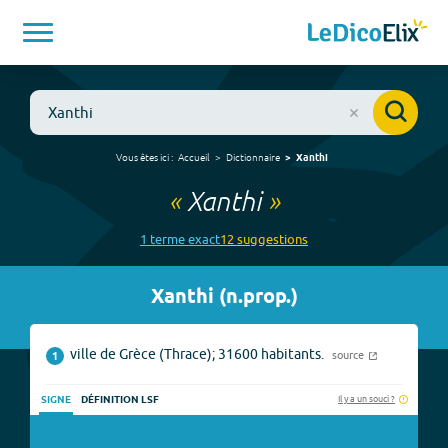
Vous êtes ici :
Accueil
Dictionnaire
Xanthi
«
Xanthi
»
1
terme
exact
12
suggestion
s
Xanthi
(
n.prop.
)
ville de Grèce (Thrace); 31600 habitants.
source
1
Il y a un souci ?
SIGNE
DÉFINITION LSF