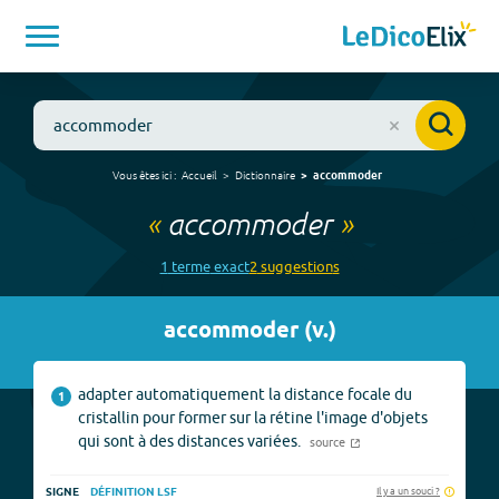
Vous êtes ici :
Accueil
Dictionnaire
accommoder
«
accommoder
»
1
terme
exact
2
suggestion
s
accommoder
(
v.
)
adapter automatiquement la distance focale du
1
cristallin pour former sur la rétine l'image d'objets
qui sont à des distances variées.
source
Il y a un souci ?
SIGNE
DÉFINITION LSF