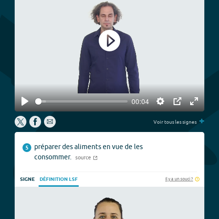
Play
00:04
Play
Settings
PIP
Enter
+
fullscree
Voir tous les signes
préparer des aliments en vue de les
5
consommer.
source
Il y a un souci ?
SIGNE
DÉFINITION LSF