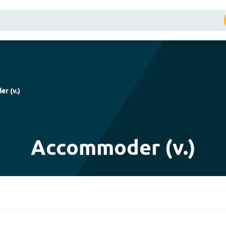
er
(
v.
)
Accommoder (v.)