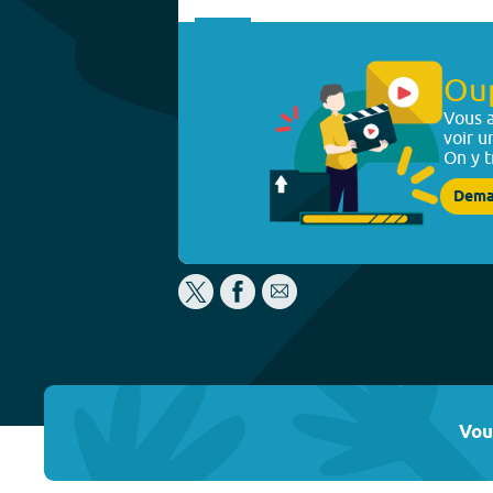
Ou
Vous a
voir u
On y t
Dema
Vou