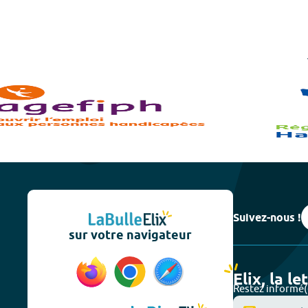
Suivez-nous !
sur votre navigateur
Elix, la le
Restez informé(