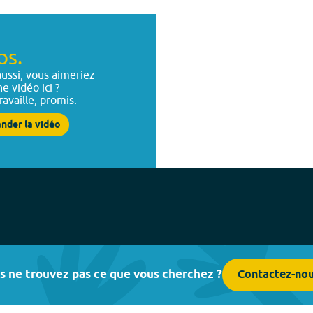
ps.
ussi, vous aimeriez
ne vidéo ici ?
ravaille, promis.
nder la vidéo
s ne trouvez pas ce que vous cherchez ?
Contactez-no