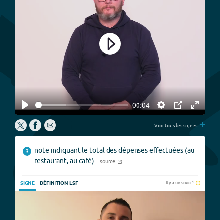
Play
00:04
Play
Settings
PIP
Enter
+
fullscree
Voir tous les signes
note indiquant le total des dépenses effectuées (au
3
restaurant, au café).
source
Il y a un souci ?
SIGNE
DÉFINITION LSF