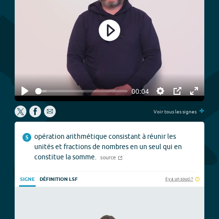
Play
00:04
Play
Settings
PIP
Enter
+
fullscree
Voir tous les signes
opération arithmétique consistant à réunir les
5
unités et fractions de nombres en un seul qui en
constitue la somme.
source
Il y a un souci ?
SIGNE
DÉFINITION LSF