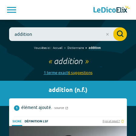
Vous êtes ici :
Accueil
Dictionnaire
addition
«
addition
»
1
terme
exact
6
suggestion
s
addition
(
n.f.
)
élément ajouté.
source
1
Il y a un souci ?
SIGNE
DÉFINITION LSF