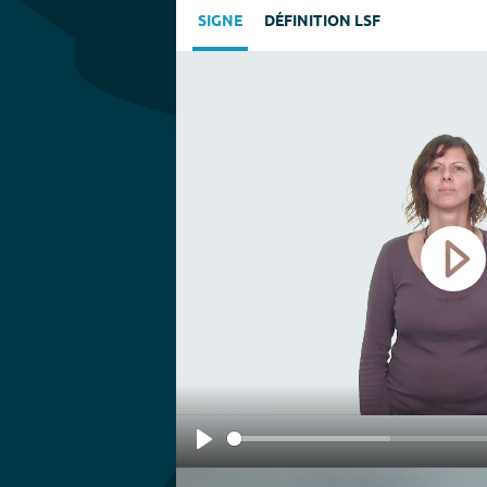
SIGNE
DÉFINITION LSF
Play
Play