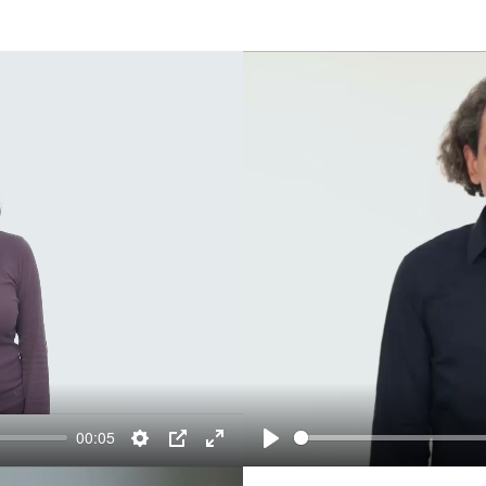
00:05
Settings
PIP
Enter
Play