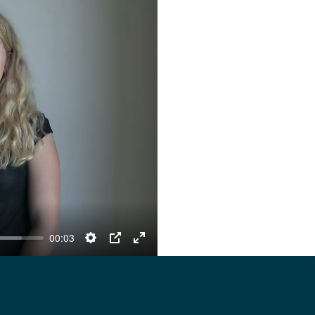
fullscreen
00:03
Settings
PIP
Enter
fullscreen