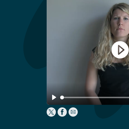
Play
Play