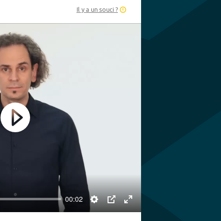
Il y a un souci ?
Play
00:02
Settings
PIP
Enter