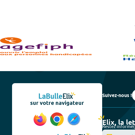
Suivez-nous !
sur votre navigateur
Elix, la le
Restez informé(