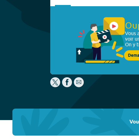
Ou
Vous a
voir u
On y t
Dema
Vou