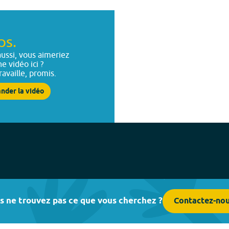
ps.
ussi, vous aimeriez
ne vidéo ici ?
ravaille, promis.
nder la vidéo
s ne trouvez pas ce que vous cherchez ?
Contactez-no