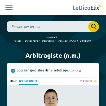
Vous êtes ici :
Accueil
Dictionnaire
arbitragiste
arbitragiste
(
n.m.
)
Définition
Arbitragiste (n.m.)
boursier spécialisé dans l'arbitrage.
source
1
Il y a un souci ?
SIGNE
DÉFINITION LSF