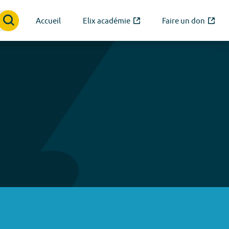
Accueil
Elix académie
Faire un don