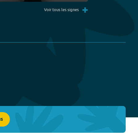
Settings
PIP
Enter
+
fullscreen
Voir tous les signes
us