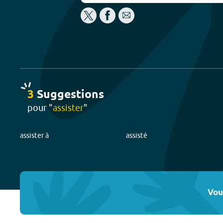
3
Suggestion
s
pour "
assister
"
assister à
assisté
Vou