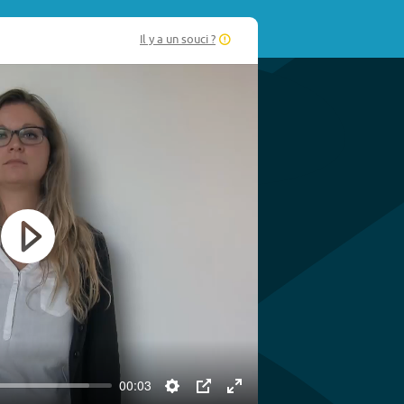
Il y a un souci ?
Play
00:03