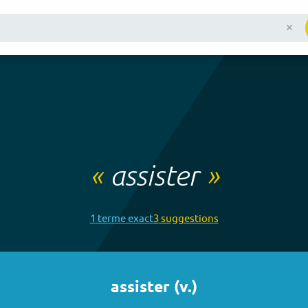
«
assister
»
1
terme
exact
3
suggestion
s
assister
(
v.
)