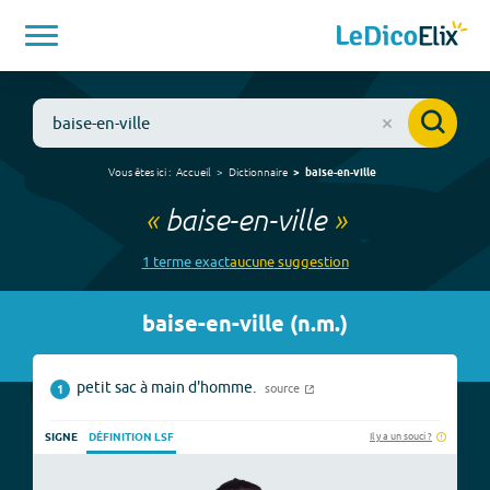
Vous êtes ici :
Accueil
Dictionnaire
baise-en-ville
«
baise-en-ville
»
1
terme
exact
aucune
suggestion
baise-en-ville
(
n.m.
)
petit sac à main d'homme.
source
1
Il y a un souci ?
SIGNE
DÉFINITION LSF