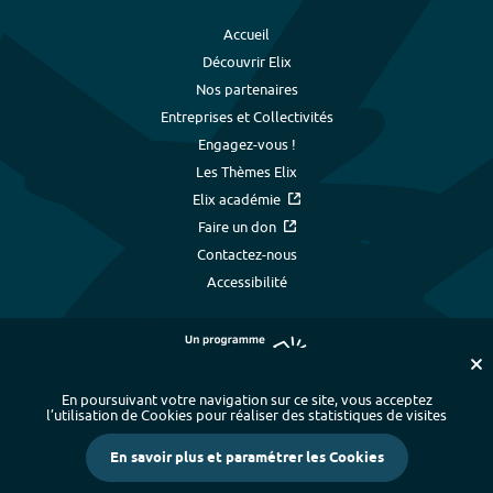
Accueil
Découvrir Elix
Nos partenaires
Entreprises et Collectivités
Engagez-vous !
Les Thèmes Elix
Elix académie
Faire un don
Contactez-nous
Accessibilité
En poursuivant votre navigation sur ce site, vous acceptez
l’utilisation de Cookies pour réaliser des statistiques de visites
Plan du site
-
Index alphabétique
-
En savoir plus et paramétrer les Cookies
Mentions légales et données personnelles
-
Paramétrer les cookies
-
Crédits