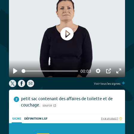
Play
00:03
Play
Settings
PIP
Enter
+
fullscree
Voir tous les signes
petit sac contenant des affaires de toilette et de
2
couchage.
source
Il y a un souci ?
SIGNE
DÉFINITION LSF