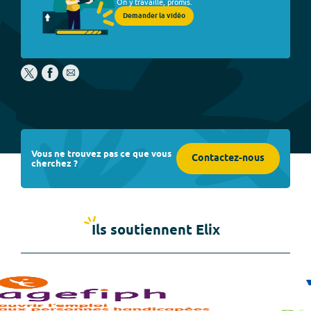
On y travaille, promis.
Demander la vidéo
Vous ne trouvez pas ce que vous
Contactez-nous
cherchez ?
Ils soutiennent Elix