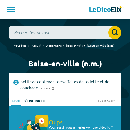
Vous êtes ici :
Accueil
Dictionnaire
baise-en-ville
baise-en-ville
(
n.m.
)
Baise-en-ville (n.m.)
petit sac contenant des affaires de toilette et de
2
couchage.
source
Il y a un souci ?
SIGNE
DÉFINITION LSF
Oups.
Vous aussi, vous aimeriez voir une vidéo ici ?