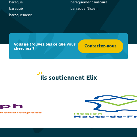
baraque
baraquement militaire
baraqué
barraque Nissen
baraquement
Vous ne trouvez pas ce que vous
Contactez-nous
cherchez ?
Ils soutiennent Elix