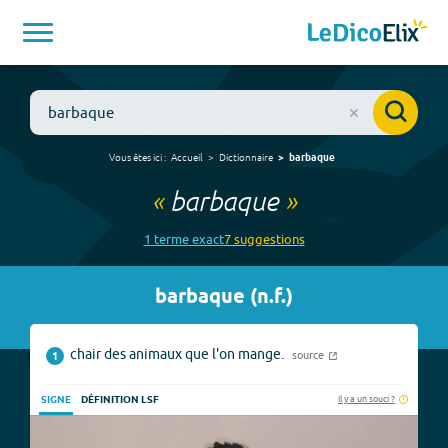
Vous êtes ici :
Accueil
Dictionnaire
barbaque
«
barbaque
»
1
terme
exact
7
suggestion
s
barbaque
(
n.f.
)
chair des animaux que l'on mange.
source
1
Il y a un souci ?
SIGNE
DÉFINITION LSF