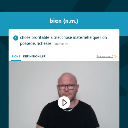
bien
(
n.m.
)
chose profitable, utile; chose matérielle que l'on
1
possède, richesse.
source
Il y a un souci ?
SIGNE
DÉFINITION LSF
Play