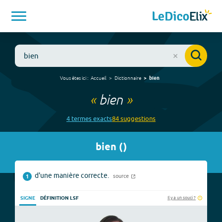
Vous êtes ici :
Accueil
Dictionnaire
bien
«
bien
»
4
terme
s
exact
s
84
suggestion
s
bien
(
)
d'une manière correcte.
source
1
Il y a un souci ?
SIGNE
DÉFINITION LSF