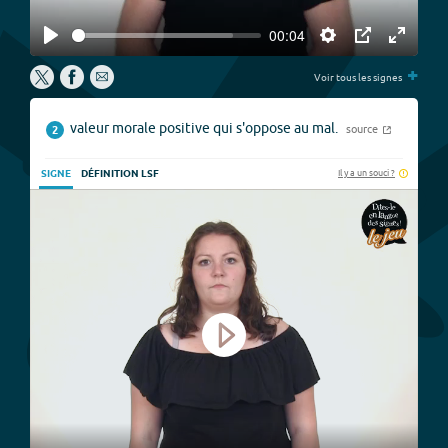
00:04
Play
Settings
PIP
Enter
+
fullscree
Voir tous les signes
valeur morale positive qui s'oppose au mal.
source
2
Il y a un souci ?
SIGNE
DÉFINITION LSF
Play