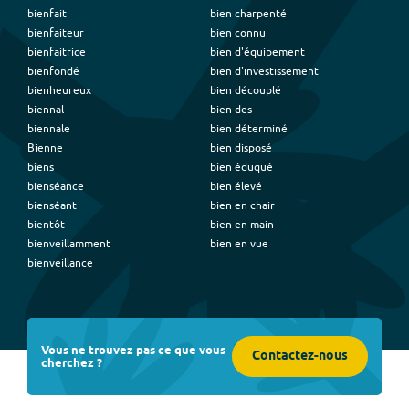
bienfait
bien charpenté
bienfaiteur
bien connu
bienfaitrice
bien d'équipement
bienfondé
bien d'investissement
bienheureux
bien découplé
biennal
bien des
biennale
bien déterminé
Bienne
bien disposé
biens
bien éduqué
bienséance
bien élevé
bienséant
bien en chair
bientôt
bien en main
bienveillamment
bien en vue
bienveillance
Vous ne trouvez pas ce que vous
Contactez-nous
cherchez ?