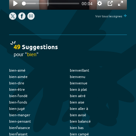
00:04
Play
Settings
PIP
Enter
+
fullscree
Voir tous les signes
49
Suggestion
s
pour "
bien
"
bien-aimé
bienveillant
bien-aimée
bienvenu
bien-dire
bienvenue
bien-être
bien à plat
bien-fondé
bien aéré
bien-fonds
bien aise
bien-jugé
bien aller à
bien-manger
bien avisé
bien-pensant
bien balancé
bienfaisance
bien bas
bienfaisant
bien campé