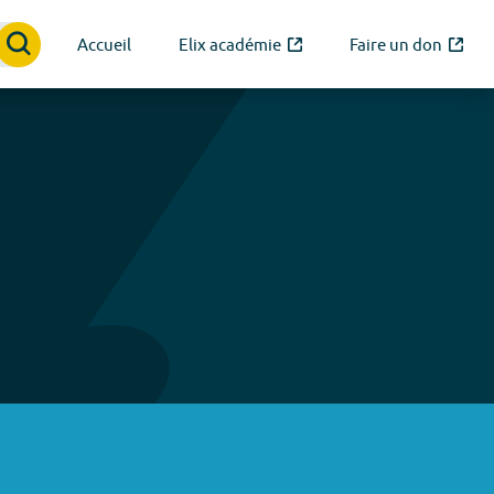
Accueil
Elix académie
Faire un don