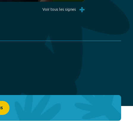
Settings
PIP
Enter
+
fullscreen
Voir tous les signes
us