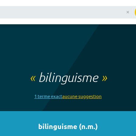
«
bilinguisme
»
1
terme
exact
aucune
suggestion
bilinguisme
(
n.m.
)