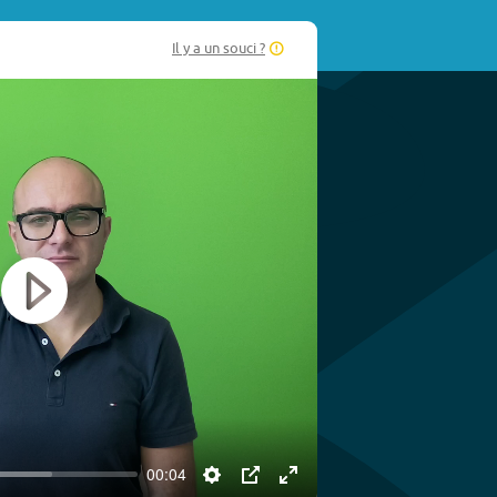
Il y a un souci ?
Play
00:04