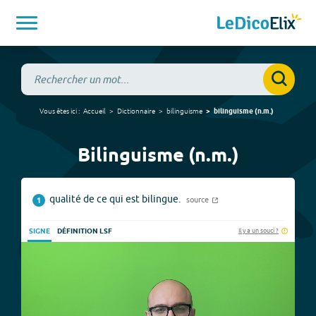
Vous êtes ici :
Accueil
Dictionnaire
bilinguisme
bilinguisme
(
n.m.
)
Bilinguisme (n.m.)
qualité de ce qui est bilingue.
source
1
Il y a un souci ?
SIGNE
DÉFINITION LSF