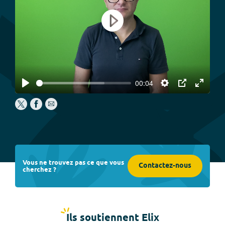
Play
00:04
Play
Settings
PIP
Enter
fullscree
Vous ne trouvez pas ce que vous
Contactez-nous
cherchez ?
Ils soutiennent Elix