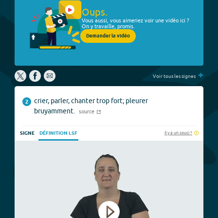
Oups.
Vous aussi, vous aimeriez voir une vidéo ici ?
On y travaille, promis.
Demander la vidéo
+
Voir tous les signes
crier, parler, chanter trop fort; pleurer
2
bruyamment.
source
Il y a un souci ?
SIGNE
DÉFINITION LSF
Play