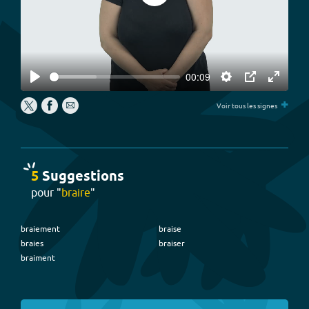
00:09
Play
Settings
PIP
Enter
+
fullscree
Voir tous les signes
5
Suggestion
s
pour "
braire
"
braiement
braise
braies
braiser
braiment