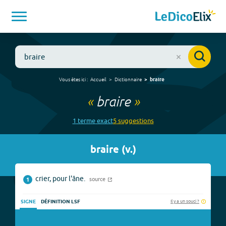
Vous êtes ici :
Accueil
Dictionnaire
braire
«
braire
»
1
terme
exact
5
suggestion
s
braire
(
v.
)
crier, pour l'âne.
source
1
Il y a un souci ?
SIGNE
DÉFINITION LSF