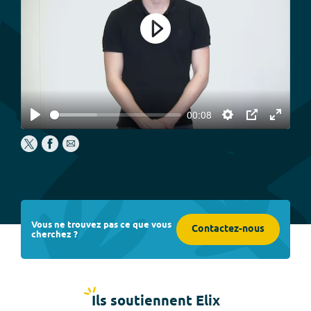
Play
00:08
Play
Settings
PIP
Enter
fullscree
Vous ne trouvez pas ce que vous
Contactez-nous
cherchez ?
Ils soutiennent Elix