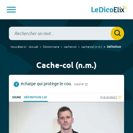
Vous êtes ici :
Accueil
Dictionnaire
cache-col
cache-col
(
n.m.
)
Définition
Cache-col (n.m.)
écharpe qui protège le cou.
source
1
Il y a un souci ?
SIGNE
DÉFINITION LSF