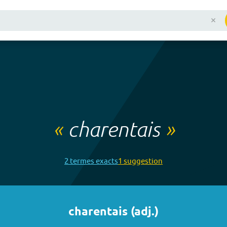
«
charentais
»
2
terme
s
exact
s
1
suggestion
charentais
(
adj.
)