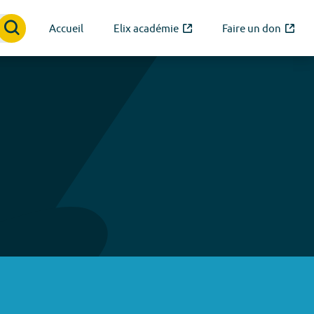
Accueil
Elix académie
Faire un don