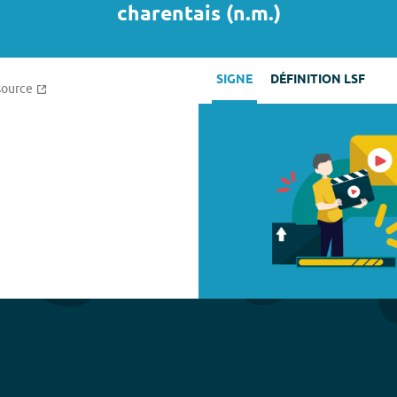
charentais
(
n.m.
)
SIGNE
DÉFINITION LSF
source