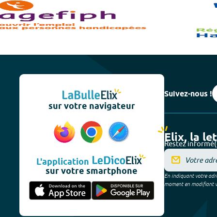
Suivez-nous !
sur votre navigateur
Elix, la le
Restez informé(
L'application
sur votre smartphone
En indiquant votre adre
moment en modifiant vos