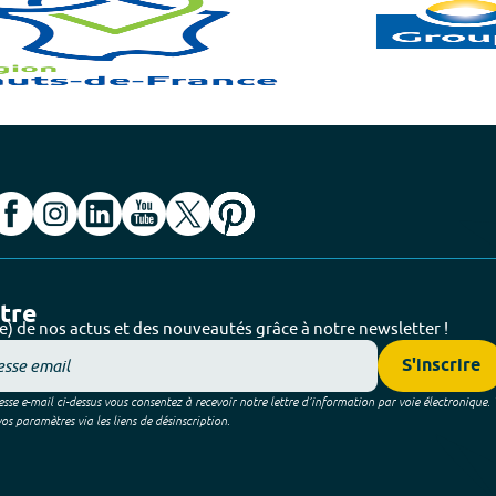
ttre
e) de nos actus et des nouveautés grâce à notre newsletter !
S'inscrire
sse e-mail ci-dessus vous consentez à recevoir notre lettre d’information par voie électronique.
 paramètres via les liens de désinscription.