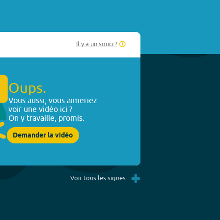
Il y a un souci ?
Oups.
Vous aussi, vous aimeriez
voir une vidéo ici ?
On y travaille, promis.
Demander la vidéo
+
Voir tous les signes