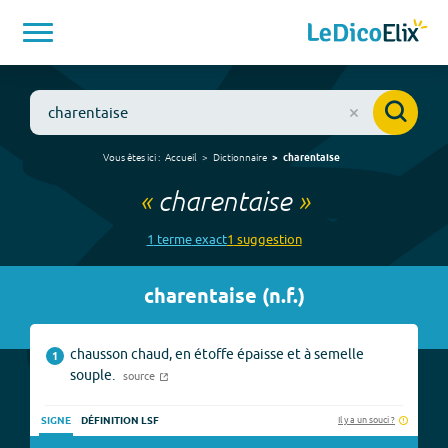
Vous êtes ici :
Accueil
Dictionnaire
charentaise
«
charentaise
»
1
terme
exact
1
suggestion
charentaise
(
n.f.
)
chausson chaud, en étoffe épaisse et à semelle
1
souple.
source
Il y a un souci ?
SIGNE
DÉFINITION LSF