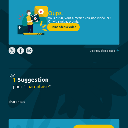
Oups.
Vous aussi, vous aimeriez voir une vidéo ici ?
On y travaille, promis.
Demander la vidéo
+
Voir tous les signes
1
Suggestion
pour "
charentaise
"
charentais