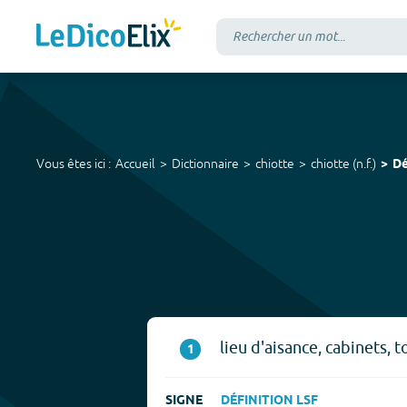
Vous êtes ici :
Accueil
Dictionnaire
chiotte
chiotte
(
n.f.
)
Dé
lieu d'aisance, cabinets, t
1
SIGNE
DÉFINITION LSF