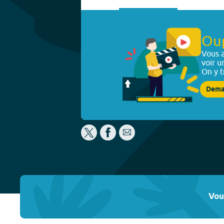
Ou
Vous a
voir u
On y t
Dema
Vou