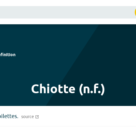
finition
Chiotte (n.f.)
oilettes.
source