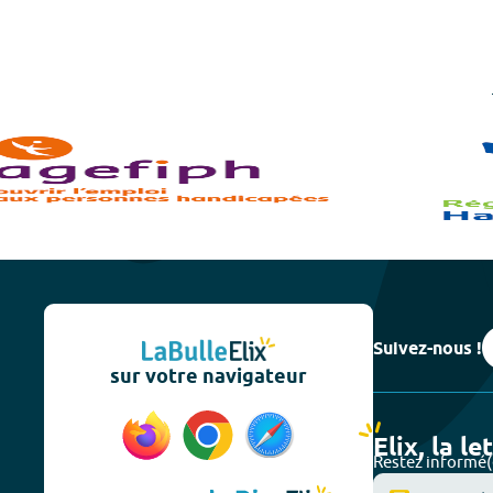
Suivez-nous !
sur votre navigateur
Elix, la le
Restez informé(