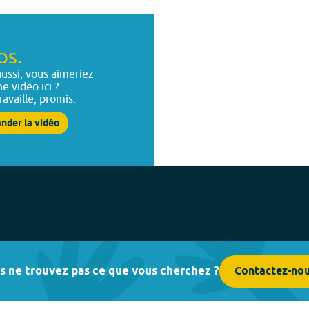
ps.
ussi, vous aimeriez
ne vidéo ici ?
ravaille, promis.
nder la vidéo
s ne trouvez pas ce que vous cherchez ?
Contactez-no