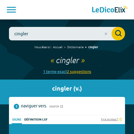
Vous êtes ici :
Accueil
Dictionnaire
cingler
«
cingler
»
1
terme
exact
2
suggestion
s
cingler
(
v.
)
naviguer vers.
source
1
Il y a un souci ?
SIGNE
DÉFINITION LSF