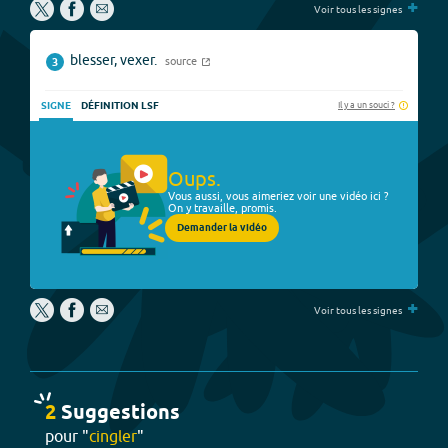
+
Voir tous les signes
blesser, vexer.
source
3
Il y a un souci ?
SIGNE
DÉFINITION LSF
Oups.
Vous aussi, vous aimeriez voir une vidéo ici ?
On y travaille, promis.
Demander la vidéo
+
Voir tous les signes
2
Suggestion
s
pour "
cingler
"