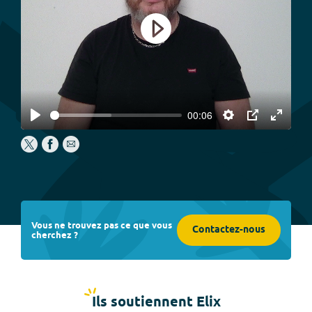
Play
00:06
Play
Settings
PIP
Enter
fullscree
Vous ne trouvez pas ce que vous
Contactez-nous
cherchez ?
Ils soutiennent Elix