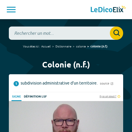
Vous êtes ici :
Accueil
Dictionnaire
colonie
colonie
(
n.f.
)
Colonie (n.f.)
subdivision administrative d'un territoire.
source
1
Il y a un souci ?
SIGNE
DÉFINITION LSF