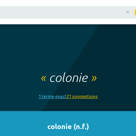
«
colonie
»
1
terme
exact
21
suggestion
s
colonie
(
n.f.
)