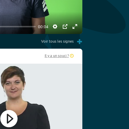
00:04
Settings
PIP
Enter
+
fullscreen
Voir tous les signes
Il y a un souci ?
Play