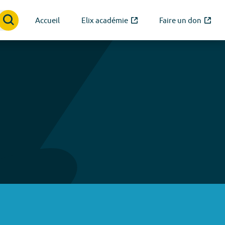
Accueil
Elix académie
Faire un don