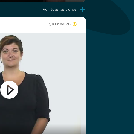
Settings
PIP
Enter
+
fullscreen
Voir tous les signes
Il y a un souci ?
Play