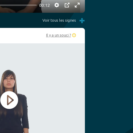
00:12
Settings
PIP
Enter
+
fullscreen
Voir tous les signes
Il y a un souci ?
Play