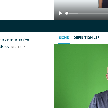
Play
SIGNE
DÉFINITION LSF
 en commun (ex.
les).
source