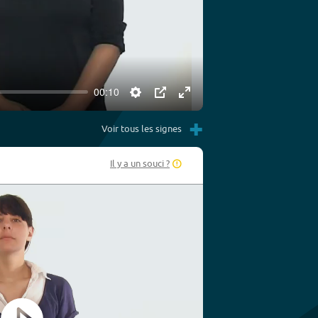
00:10
Settings
PIP
Enter
+
fullscreen
Voir tous les signes
Il y a un souci ?