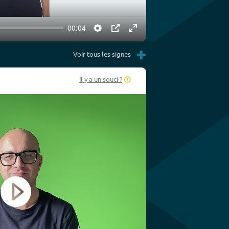
00:04
Settings
PIP
Enter
+
fullscreen
Voir tous les signes
Il y a un souci ?
Play