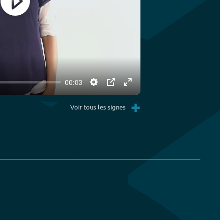
Play
00:03
Settings
PIP
Enter
+
fullscreen
Voir tous les signes