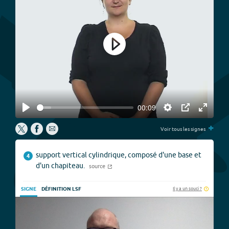
Play
00:09
Play
Settings
PIP
Enter
+
fullscree
Voir tous les signes
support vertical cylindrique, composé d'une base et
4
d'un chapiteau.
source
Il y a un souci ?
SIGNE
DÉFINITION LSF