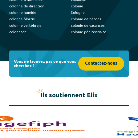
colonne de direction
colonie
colonne humide
Cologne
colonne Morris
colonie de hérons
colonne vertébrale
colonie de vacances
colonnade
colonie pénitentiaire
Vous ne trouvez pas ce que vous
Contactez-nous
cherchez ?
Ils soutiennent Elix