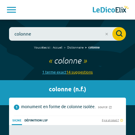
Vous êtes ici :
Accueil
Dictionnaire
colonne
«
colonne
»
1
terme
exact
14
suggestion
s
colonne
(
n.f.
)
monument en forme de colonne isolée.
source
1
Il y a un souci ?
SIGNE
DÉFINITION LSF