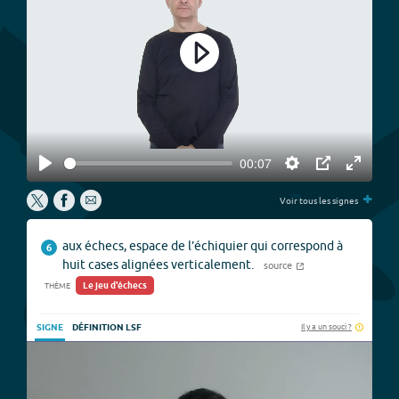
Play
00:07
Play
Settings
PIP
Enter
+
fullscree
Voir tous les signes
aux échecs, espace de l’échiquier qui correspond à
6
huit cases alignées verticalement.
source
Le jeu d'échecs
THÈME
Il y a un souci ?
SIGNE
DÉFINITION LSF