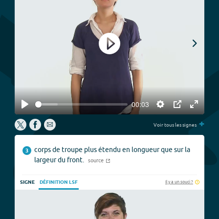
Play
00:03
Play
Settings
PIP
Enter
P
+
fullscree
Voir tous les signes
corps de troupe plus étendu en longueur que sur la
3
largeur du front.
source
Il y a un souci ?
SIGNE
DÉFINITION LSF