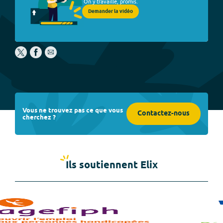
On y travaille, promis.
Demander la vidéo
Vous ne trouvez pas ce que vous
Contactez-nous
cherchez ?
Ils soutiennent Elix