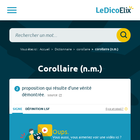
Vous êtes ici :
Accueil
Dictionnaire
corollaire
corollaire
(
n.m.
)
Corollaire (n.m.)
proposition qui résulte d'une vérité
2
démontrée.
source
Il y a un souci ?
SIGNE
DÉFINITION LSF
Oups.
Vous aussi, vous aimeriez voir une vidéo ici ?