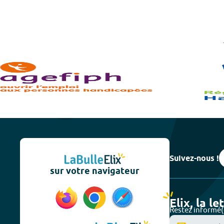
Suivez-nous !
sur votre navigateur
Elix, la le
Restez informé(