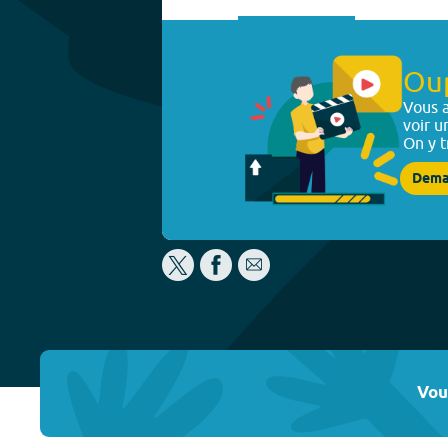
Ou
Vous a
voir u
On y t
Dema
Vou