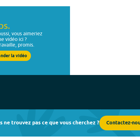
ps.
ussi, vous aimeriez
ne vidéo ici ?
ravaille, promis.
nder la vidéo
s ne trouvez pas ce que vous cherchez ?
Contactez-no