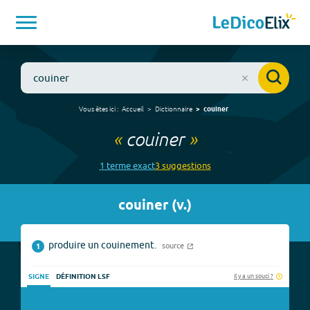
Vous êtes ici :
Accueil
Dictionnaire
couiner
«
couiner
»
1
terme
exact
3
suggestion
s
couiner
(
v.
)
produire un couinement.
source
1
Il y a un souci ?
SIGNE
DÉFINITION LSF