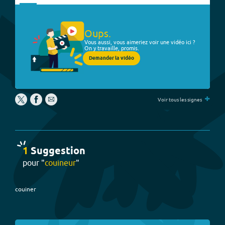
Oups.
Vous aussi, vous aimeriez voir une vidéo ici ?
On y travaille, promis.
Demander la vidéo
+
Voir tous les signes
1
Suggestion
pour "
couineur
"
couiner