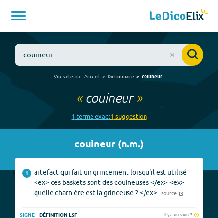
Vous êtes ici :
Accueil
Dictionnaire
couineur
«
couineur
»
1
terme
exact
1
suggestion
couineur
(
n.m.
)
artefact qui fait un grincement lorsqu'il est utilisé
1
<ex> ces baskets sont des couineuses </ex> <ex>
quelle charnière est la grinceuse ? </ex>
source
Il y a un souci ?
SIGNE
DÉFINITION LSF