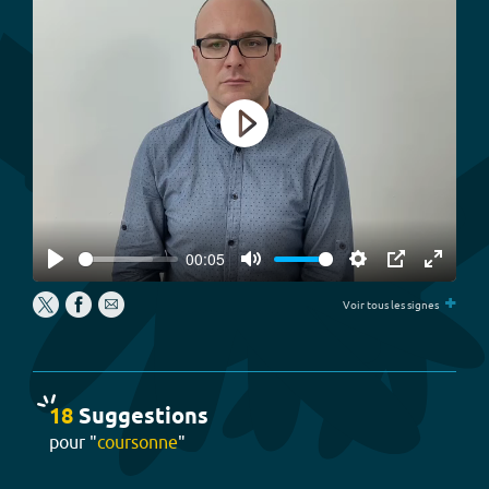
Play
00:05
Play
Mute
Settings
PIP
Enter
+
fullscree
Voir tous les signes
18
Suggestion
s
pour "
coursonne
"