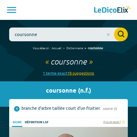
Vous êtes ici :
Accueil
Dictionnaire
coursonne
«
coursonne
»
1
terme
exact
18
suggestion
s
coursonne
(
n.f.
)
branche d'arbre taillée court d'un fruitier.
source
1
Il y a un souci ?
SIGNE
DÉFINITION LSF