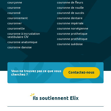
courçonne
couronne de fleurs
couronne
couronne de rouille
couronné
couronné de succès
couronnement
couronne dentaire
couronner
couronne impériale
couronnette
couronne norvégienne
couronne à incrustation
couronne prothetique
vestibulaire CIV
couronne prothétique
couronne anatomique
couronne suédoise
couronne danoise
Vous ne trouvez pas ce que vous
Contactez-nous
cherchez ?
Ils soutiennent Elix