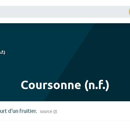
.f.
)
Coursonne (n.f.)
rt d'un fruitier.
source