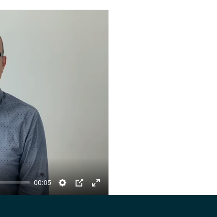
00:05
Settings
PIP
Enter
fullscreen