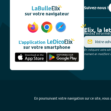
Suivez-nous !
sur votre navigateur
Elix, la le
Restez informé(
L'application
sur votre smartphone
En indiquant votre adre
moment en modifiant vos
En poursuivant votre navigation sur ce site, vous a
Plan du site
-