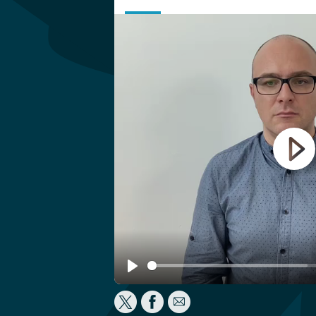
Play
Play