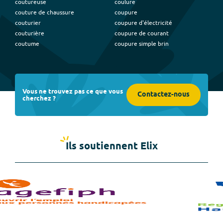
coutureuse
coulure
couture de chaussure
coupure
couturier
coupure d'électricité
couturière
coupure de courant
coutume
coupure simple brin
Vous ne trouvez pas ce que vous
Contactez-nous
cherchez ?
Ils soutiennent Elix