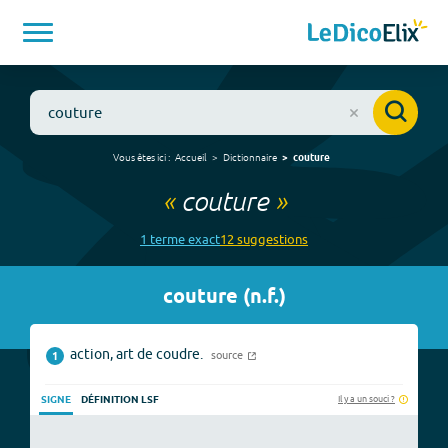
Vous êtes ici :
Accueil
Dictionnaire
couture
«
couture
»
1
terme
exact
12
suggestion
s
couture
(
n.f.
)
action, art de coudre.
source
1
Il y a un souci ?
SIGNE
DÉFINITION LSF