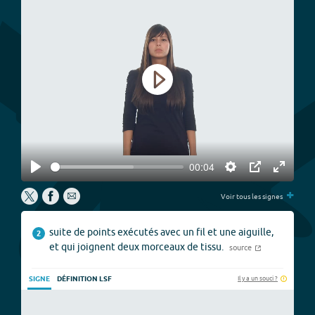
Play
00:04
Play
Settings
PIP
Enter
+
fullscree
Voir tous les signes
suite de points exécutés avec un fil et une aiguille,
2
et qui joignent deux morceaux de tissu.
source
Il y a un souci ?
SIGNE
DÉFINITION LSF