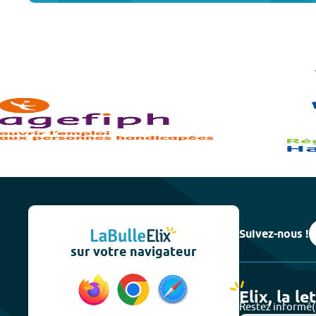
Suivez-nous !
sur votre navigateur
Elix, la le
Restez informé(