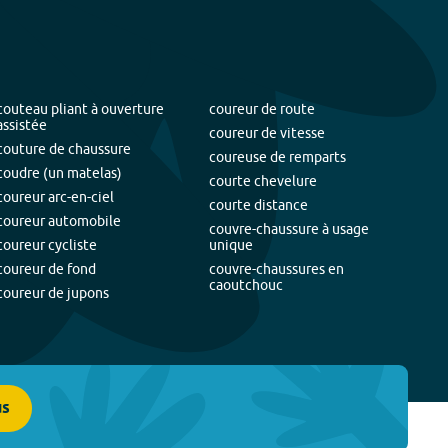
couteau pliant à ouverture
coureur de route
assistée
coureur de vitesse
couture de chaussure
coureuse de remparts
coudre (un matelas)
courte chevelure
coureur arc-en-ciel
courte distance
coureur automobile
couvre-chaussure à usage
coureur cycliste
unique
coureur de fond
couvre-chaussures en
caoutchouc
coureur de jupons
us