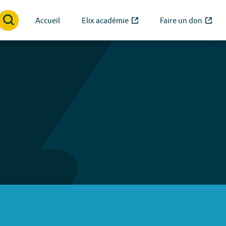
Accueil
Elix académie
Faire un don