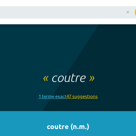
«
coutre
»
1
terme
exact
47
suggestion
s
coutre
(
n.m.
)