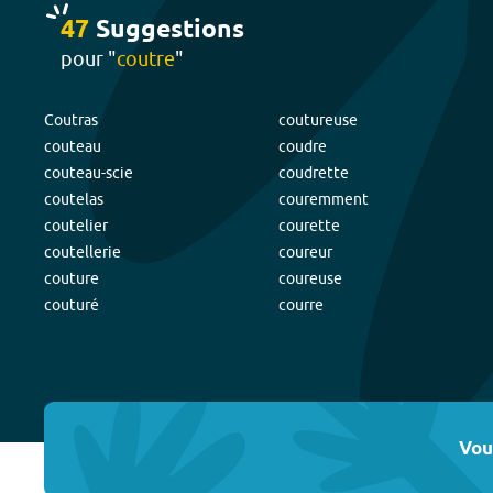
47
Suggestion
s
pour "
coutre
"
Coutras
coutureuse
couteau
coudre
couteau-scie
coudrette
coutelas
couremment
coutelier
courette
coutellerie
coureur
couture
coureuse
couturé
courre
Vou