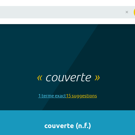
«
couverte
»
1
terme
exact
15
suggestion
s
couverte
(
n.f.
)