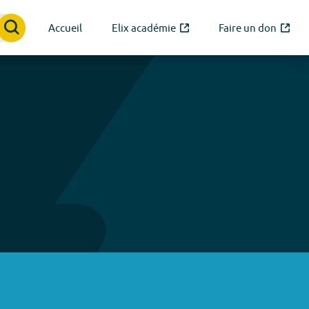
Accueil
Elix académie
Faire un don