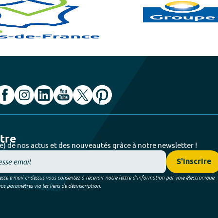
ttre
e) de nos actus et des nouveautés grâce à notre newsletter !
S'inscrire
sse e-mail ci-dessus vous consentez à recevoir notre lettre d’information par voie électronique.
 paramètres via les liens de désinscription.