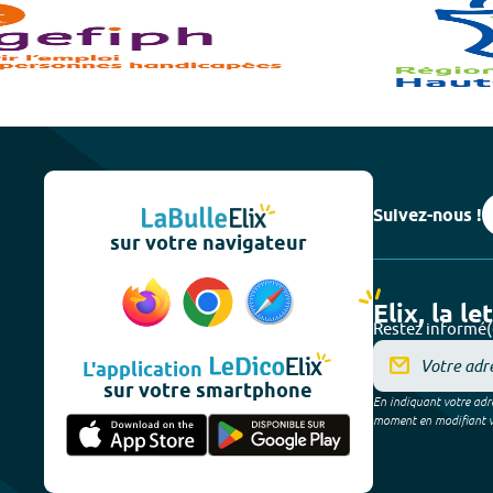
Suivez-nous !
sur votre navigateur
Elix, la le
Restez informé(
L'application
sur votre smartphone
En indiquant votre adre
moment en modifiant vos