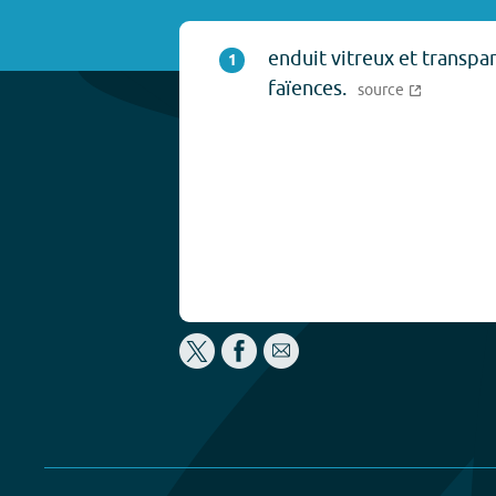
enduit vitreux et transpa
1
faïences.
source