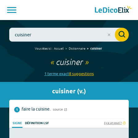
Vous êtes ici :
Accueil
Dictionnaire
cuisiner
«
cuisiner
»
1
terme
exact
8
suggestion
s
cuisiner
(
v.
)
faire la cuisine.
source
1
Il y a un souci ?
SIGNE
DÉFINITION LSF