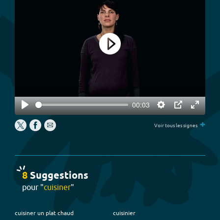
Play
00:03
Play
Settings
PIP
Enter
+
fullscree
Voir tous les signes
8
Suggestion
s
pour "
cuisiner
"
cuisiner un plat chaud
cuisinier