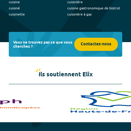
cuisine
cuisinière
cuisiné
cuisine gastronomique de bistrot
cuisinette
cuisinière à gaz
Vous ne trouvez pas ce que vous
Contactez-nous
cherchez ?
Ils soutiennent Elix