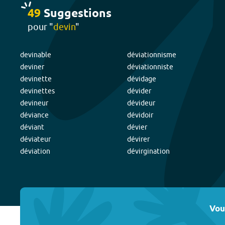
49
Suggestion
s
pour "
devin
"
devinable
déviationnisme
deviner
déviationniste
devinette
dévidage
devinettes
dévider
devineur
dévideur
déviance
dévidoir
déviant
dévier
déviateur
dévirer
déviation
dévirgination
Vou