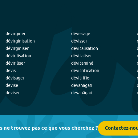
dévirginer
dévissage
dévirginisation
dévisser
dévirginiser
dévitalisation
dévirilisation
dévitaliser
déviriliser
dévitaminé
devis
dévitrification
dévisager
dévitrifier
devise
devanagari
deviser
devanâgari
s ne trouvez pas ce que vous cherchez ?
Contactez-no