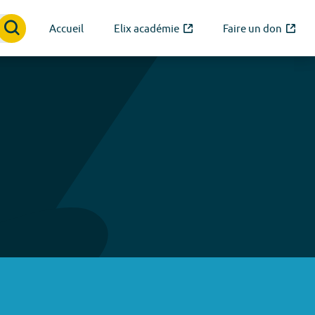
Accueil
Elix académie
Faire un don