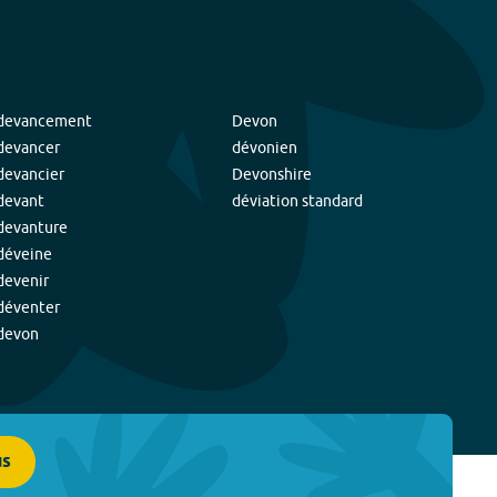
devancement
Devon
devancer
dévonien
devancier
Devonshire
devant
déviation standard
devanture
déveine
devenir
déventer
devon
us