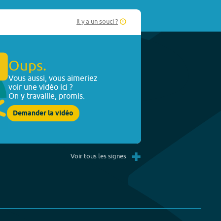
Il y a un souci ?
Oups.
Vous aussi, vous aimeriez
voir une vidéo ici ?
On y travaille, promis.
Demander la vidéo
+
Voir tous les signes