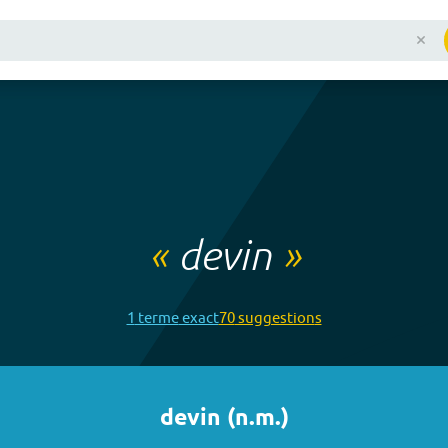
«
devin
»
1
terme
exact
70
suggestion
s
devin
(
n.m.
)