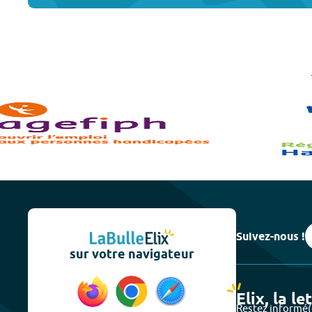
Suivez-nous !
sur votre navigateur
Elix, la le
Restez informé(