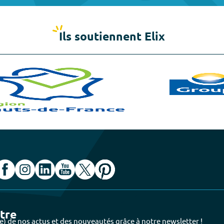
Ils soutiennent Elix
ttre
e) de nos actus et des nouveautés grâce à notre newsletter !