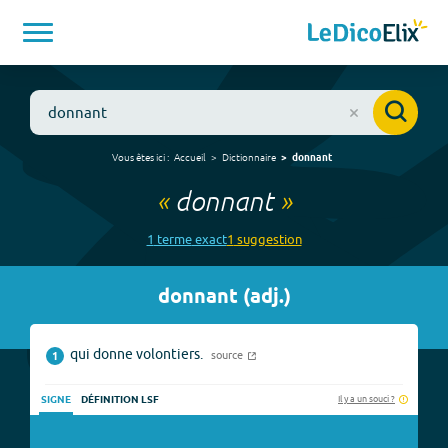
Vous êtes ici :
Accueil
Dictionnaire
donnant
«
donnant
»
1
terme
exact
1
suggestion
donnant
(
adj.
)
qui donne volontiers.
source
1
Il y a un souci ?
SIGNE
DÉFINITION LSF