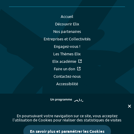
Accueil
Découvrir Elix
Nos partenaires
Entreprises et Collectivités
Engagez-vous !
Les Thèmes Elix
Elix académie
Faire un don
Contactez-nous
Accessibilité
En poursuivant votre navigation sur ce site, vous acceptez
l’utilisation de Cookies pour réaliser des statistiques de visites
Plan du site
-
Index alphabétique
-
En savoir plus et paramétrer les Cookies
Mentions légales et données personnelles
-
Paramétrer les cookies
-