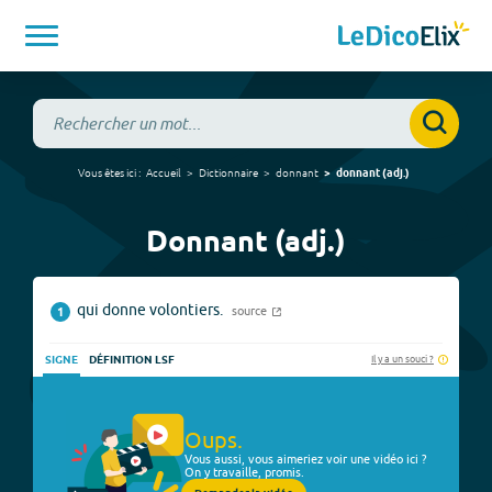
Vous êtes ici :
Accueil
Dictionnaire
donnant
donnant
(
adj.
)
Donnant (adj.)
qui donne volontiers.
source
1
Il y a un souci ?
SIGNE
DÉFINITION LSF
Oups.
Vous aussi, vous aimeriez voir une vidéo ici ?
On y travaille, promis.