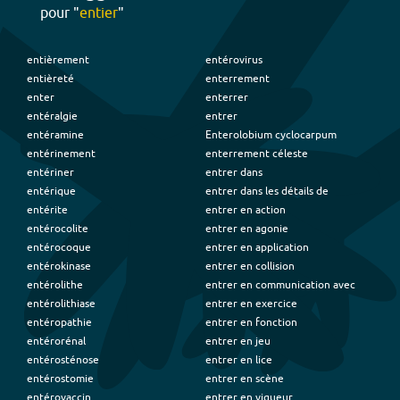
pour "
entier
"
entièrement
entérovirus
entièreté
enterrement
enter
enterrer
entéralgie
entrer
entéramine
Enterolobium cyclocarpum
entérinement
enterrement céleste
entériner
entrer dans
entérique
entrer dans les détails de
entérite
entrer en action
entérocolite
entrer en agonie
entérocoque
entrer en application
entérokinase
entrer en collision
entérolithe
entrer en communication avec
entérolithiase
entrer en exercice
entéropathie
entrer en fonction
entérorénal
entrer en jeu
entérosténose
entrer en lice
entérostomie
entrer en scène
entérovaccin
entrer en vigueur