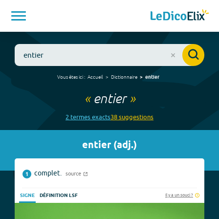
Vous êtes ici :
Accueil
Dictionnaire
entier
«
entier
»
2
terme
s
exact
s
38
suggestion
s
entier
(
adj.
)
complet.
source
1
Il y a un souci ?
SIGNE
DÉFINITION LSF