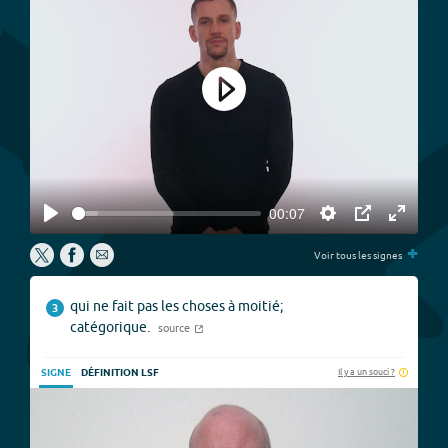
Play
00:07
Play
Settings
PIP
Enter
+
fullscree
Voir tous les signes
qui ne fait pas les choses à moitié;
3
catégorique.
source
Il y a un souci ?
SIGNE
DÉFINITION LSF