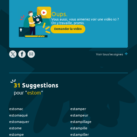
Oups.
Vous aussi, vous aimeriez voir une vidéo ici ?
On y travaille, promis.
Demander la vidéo
+
Voir tous les signes
31
Suggestion
s
pour "
estom
"
estomac
estamper
estomaqué
estampeur
estomaquer
estampillage
estome
estampille
estompe
estampiller