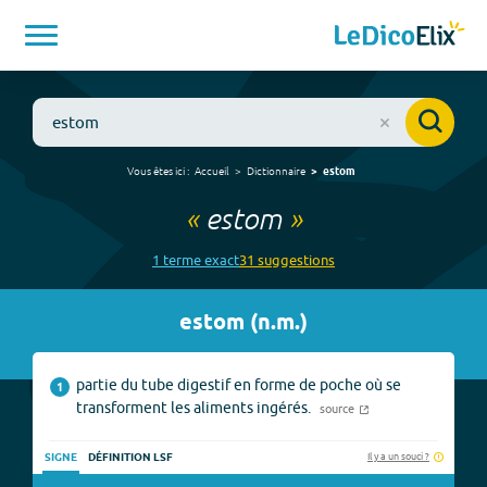
Vous êtes ici :
Accueil
Dictionnaire
estom
«
estom
»
1
terme
exact
31
suggestion
s
estom
(
n.m.
)
partie du tube digestif en forme de poche où se
1
transforment les aliments ingérés.
source
Il y a un souci ?
SIGNE
DÉFINITION LSF