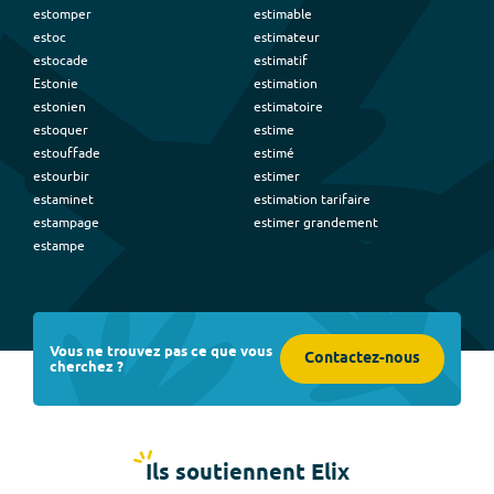
estomper
estimable
estoc
estimateur
estocade
estimatif
Estonie
estimation
estonien
estimatoire
estoquer
estime
estouffade
estimé
estourbir
estimer
estaminet
estimation tarifaire
estampage
estimer grandement
estampe
Vous ne trouvez pas ce que vous
Contactez-nous
cherchez ?
Ils soutiennent Elix