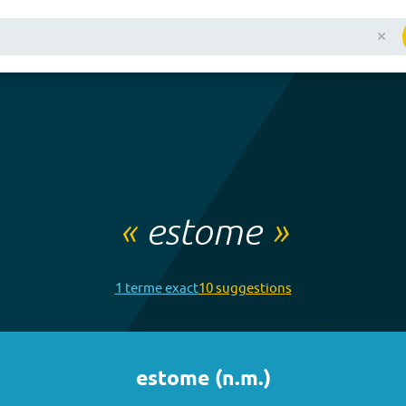
«
estome
»
1
terme
exact
10
suggestion
s
estome
(
n.m.
)