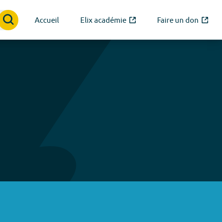
Accueil
Elix académie
Faire un don