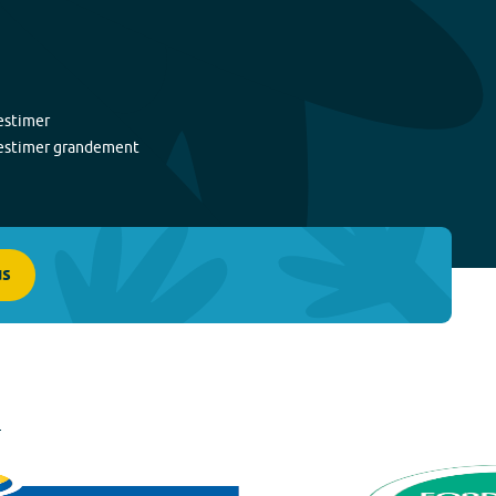
estimer
estimer grandement
us