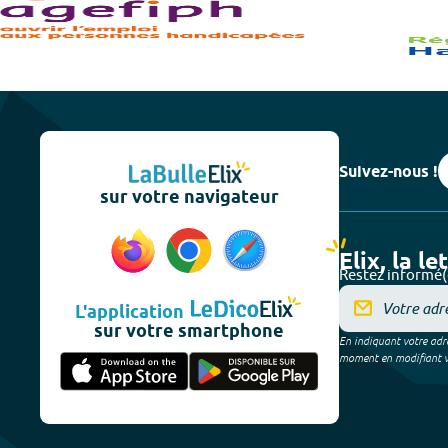
Suivez-nous !
sur votre navigateur
Elix, la le
Restez informé(
L'application
sur votre smartphone
En indiquant votre adre
moment en modifiant vos