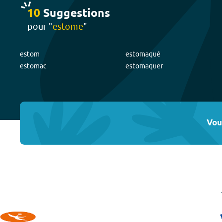
10
Suggestion
s
pour "
estome
"
estom
estomaqué
estomac
estomaquer
Vou