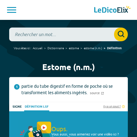
Vous êtes ici :
Accueil
Dictionnaire
estome
estome
(
n.m.
)
Définition
Estome (n.m.)
partie du tube digestif en forme de poche où se
1
transforment les aliments ingérés.
source
Il y a un souci ?
SIGNE
DÉFINITION LSF
Oups.
Vous aussi, vous aimeriez voir une vidéo ici ?