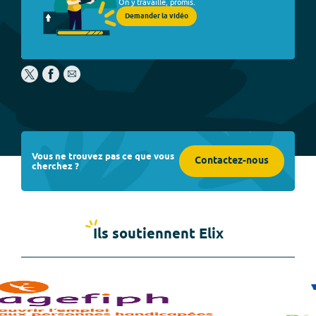
On y travaille, promis.
Demander la vidéo
Vous ne trouvez pas ce que vous
Contactez-nous
cherchez ?
Ils soutiennent Elix