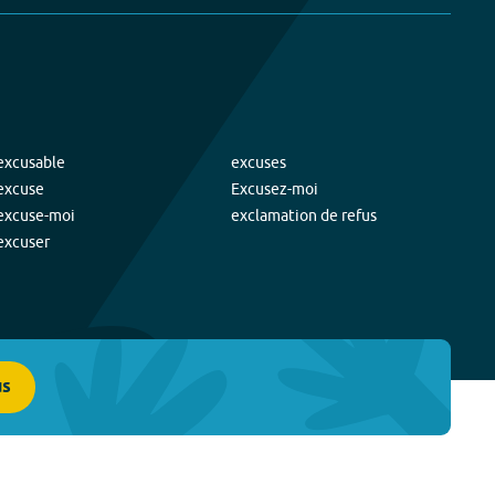
excusable
excuses
excuse
Excusez-moi
excuse-moi
exclamation de refus
excuser
us