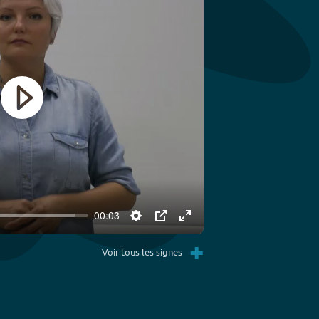
Play
00:03
Settings
PIP
Enter
+
fullscreen
Voir tous les signes