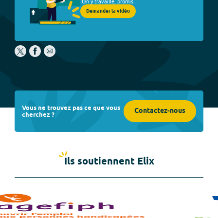
On y travaille, promis.
Demander la vidéo
Vous ne trouvez pas ce que vous
Contactez-nous
cherchez ?
Ils soutiennent Elix