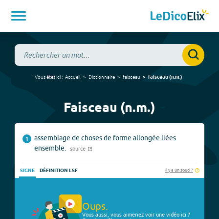
Vous êtes ici :
Accueil
Dictionnaire
faisceau
faisceau
(
n.m.
)
Faisceau (n.m.)
assemblage de choses de forme allongée liées
1
ensemble.
source
Il y a un souci ?
SIGNE
DÉFINITION LSF
Oups.
Vous aussi, vous aimeriez voir une vidéo ici ?