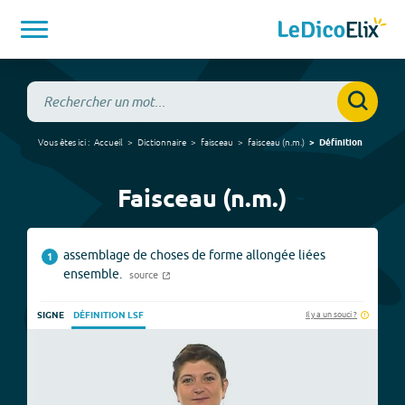
Vous êtes ici :
Accueil
Dictionnaire
faisceau
faisceau
(
n.m.
)
Définition
Faisceau (n.m.)
assemblage de choses de forme allongée liées
1
ensemble.
source
Il y a un souci ?
SIGNE
DÉFINITION LSF