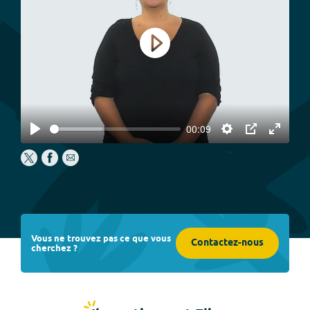
Play
00:09
Play
Settings
PIP
Enter
fullscree
Vous ne trouvez pas ce que vous
Contactez-nous
cherchez ?