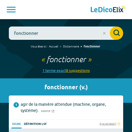
Vous êtes ici :
Accueil
Dictionnaire
fonctionner
«
fonctionner
»
1
terme
exact
8
suggestion
s
fonctionner
(
v.
)
agir de la manière attendue (machine, organe,
1
système).
source
Il y a un souci ?
SIGNE
DÉFINITION LSF