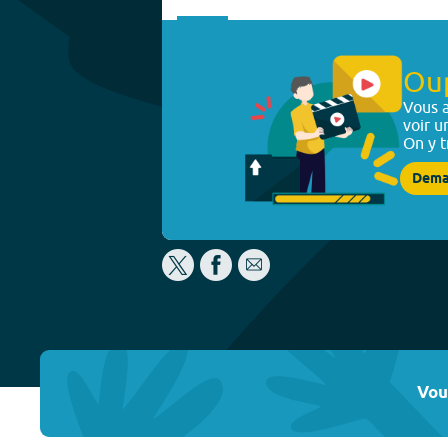
Ou
Vous a
voir u
On y t
Dema
Vou