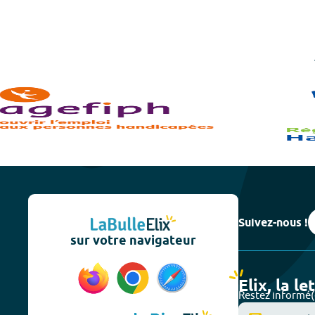
Suivez-nous !
sur votre navigateur
Elix, la le
Restez informé(