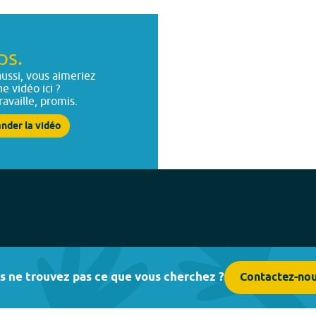
ps.
ussi, vous aimeriez
ne vidéo ici ?
ravaille, promis.
nder la vidéo
s ne trouvez pas ce que vous cherchez ?
Contactez-no