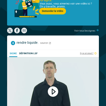
Vous aussi, vous aimeriez voir une vidéo ici ?
On y travaille, promis.
Demander la vidéo
+
Voir tous les signes
rendre liquide.
source
4
Il y a un souci ?
SIGNE
DÉFINITION LSF
Play