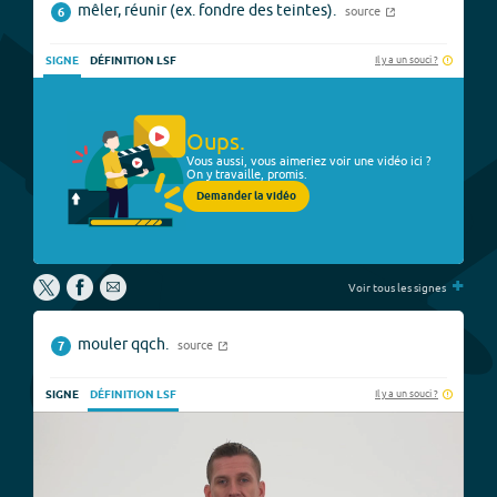
mêler, réunir (ex. fondre des teintes).
source
6
Il y a un souci ?
SIGNE
DÉFINITION LSF
Oups.
Vous aussi, vous aimeriez voir une vidéo ici ?
On y travaille, promis.
Demander la vidéo
+
Voir tous les signes
mouler qqch.
source
7
Il y a un souci ?
SIGNE
DÉFINITION LSF