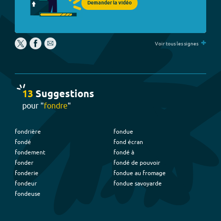
Demander la vidéo
+
Voir tous les signes
13
Suggestion
s
pour "
fondre
"
fondrière
fondue
fondé
fond écran
fondement
fondé à
fonder
fondé de pouvoir
fonderie
fondue au fromage
fondeur
fondue savoyarde
fondeuse