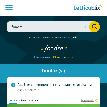
Vous êtes ici :
Accueil
Dictionnaire
fondre
«
fondre
»
1
terme
exact
13
suggestion
s
fondre
(
v.
)
s'abattre violemment sur (ex. le rapace fond sur sa
1
proie).
source
Il y a un souci ?
SIGNE
DÉFINITION LSF