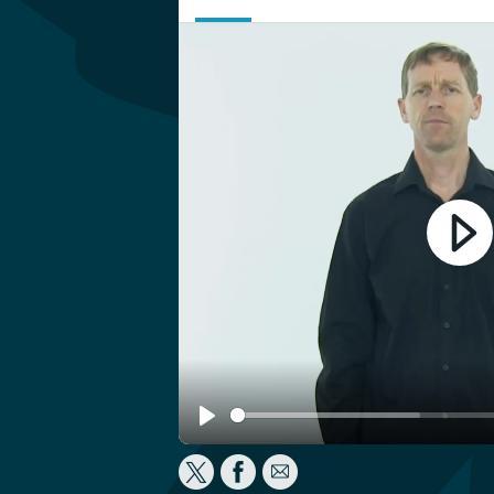
Play
Play