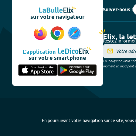
Suivez-nous !
sur votre navigateur
Elix, la le
Restez informé(
L'application
sur votre smartphone
En indiquant votre adre
moment en modifiant vos
En poursuivant votre navigation sur ce site, vous a
Plan du site
-