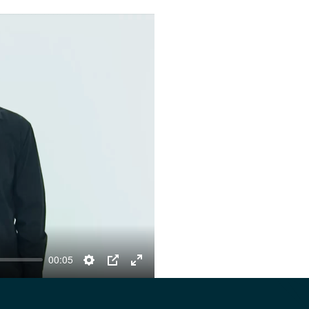
00:05
Settings
PIP
Enter
fullscreen