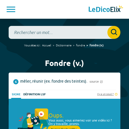
Vous êtes ici :
Accueil
Dictionnaire
fondre
fondre
(
v.
)
Fondre (v.)
mêler, réunir (ex. fondre des teintes).
source
6
Il y a un souci ?
SIGNE
DÉFINITION LSF
Oups.
Vous aussi, vous aimeriez voir une vidéo ici ?
On y travaille, promis.