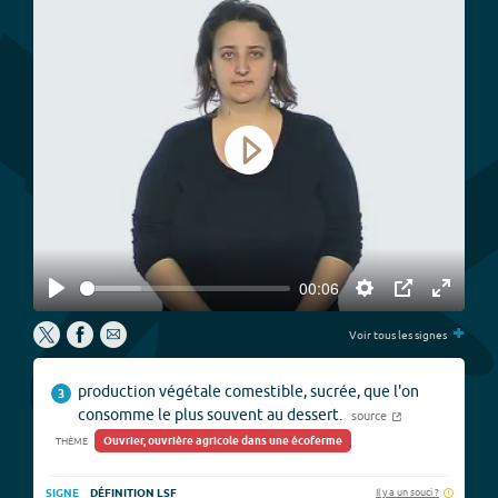
Play
00:06
Play
Settings
PIP
Enter
+
fullscree
Voir tous les signes
production végétale comestible, sucrée, que l'on
3
consomme le plus souvent au dessert.
source
Ouvrier, ouvrière agricole dans une écoferme
THÈME
Il y a un souci ?
SIGNE
DÉFINITION LSF