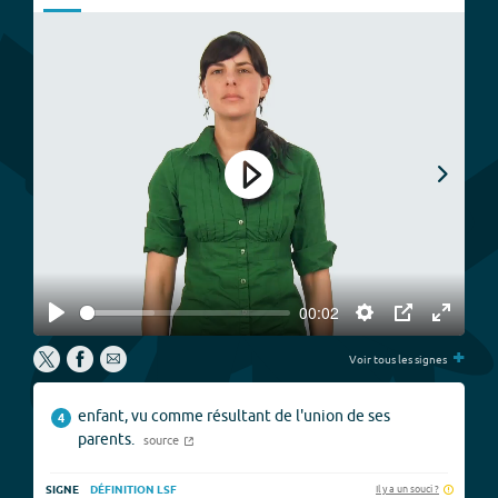
Play
00:02
Play
Settings
PIP
Enter
P
+
fullscree
Voir tous les signes
enfant, vu comme résultant de l'union de ses
4
parents.
source
Il y a un souci ?
SIGNE
DÉFINITION LSF