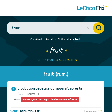
Vous êtes ici :
Accueil
Dictionnaire
fruit
«
fruit
»
1
terme
exact
37
suggestion
s
fruit
(
n.m.
)
production végétale qui apparaît après la
1
fleur.
source
Ouvrier, ouvrière agricole dans une écoferme
THÈME
Il y a un souci ?
SIGNE
DÉFINITION LSF